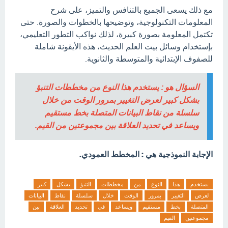
مع ذلك يسعى الجميع بالتنافس والتميز، على شرح
المعلومات التكنولوجية، وتوضيحها بالخطوات والصورة. حتى
تكتمل المعلومة بصورة كبيرة، لذلك نواكب التطور التعليمي،
بإستخدام وسائل بيت العلم الحديث، هذه الأيقونة شاملة
للصفوف الإبتدائية والمتوسطة والثانوية.
السؤال هو : يستخدم هذا النوع من مخططات التنبؤ
بشكل كبير لعرض التغيير بمرور الوقت من خلال
سلسلة من نقاط البيانات المتصلة بخط مستقيم
ويساعد في تحديد العلاقة بين مجموعتين من القيم.
الإجابة النموذجية هي : المخطط العمودي.
يستخدم
هذا
النوع
من
مخططات
التنبؤ
بشكل
كبير
لعرض
التغيير
بمرور
الوقت
خلال
سلسلة
نقاط
البيانات
المتصلة
بخط
مستقيم
ويساعد
في
تحديد
العلاقة
بين
مجموعتين
القيم