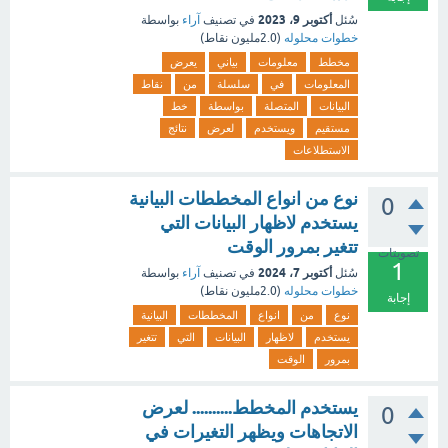
أكتوبر 9، 2023
سُئل
في تصنيف
آراء
بواسطة
خطوات محلوله
(
2.0مليون
نقاط)
مخطط
معلومات
بياني
يعرض
المعلومات
في
سلسلة
من
نقاط
البيانات
المتصلة
بواسطة
خط
مستقيم
ويستخدم
لعرض
نتائج
الاستطلاعات
نوع من انواع المخططات البيانية
0
يستخدم لاظهار البيانات التي
تتغير بمرور الوقت
تصويتات
1
أكتوبر 7، 2024
سُئل
في تصنيف
آراء
بواسطة
خطوات محلوله
(
2.0مليون
نقاط)
إجابة
نوع
من
انواع
المخططات
البيانية
يستخدم
لاظهار
البيانات
التي
تتغير
بمرور
الوقت
يستخدم المخطط.......... لعرض
0
الاتجاهات ويظهر التغيرات في