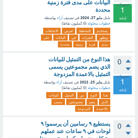
البيانات على مدى فترة زمنية
تصويتات
1
محددة
مايو 27، 2024
سُئل
في تصنيف
آراء
بواسطة
إجابة
خطوات محلوله
(
2.0مليون
نقاط)
يستخدم
المخطط
لعرض
الاتجاهات
ويظهر
التغيرات
في
البيانات
على
مدى
فترة
زمنية
محددة
هذا النوع من التمثيل للبيانات
0
الذي يضم مجموعتين يسمى
التمثيل بالاعمدة المزدوجة
تصويتات
1
يناير 25، 2022
سُئل
في تصنيف
آراء
بواسطة
خطوات محلوله
(
2.0مليون
نقاط)
إجابة
هذا
النوع
من
التمثيل
للبيانات
الذي
يضم
مجموعتين
يسمى
بالاعمدة
المزدوجة
يستطيع ٩ رسامين أن يرسموا ٩
0
لوحات في ٩ ساعات عند عملهم