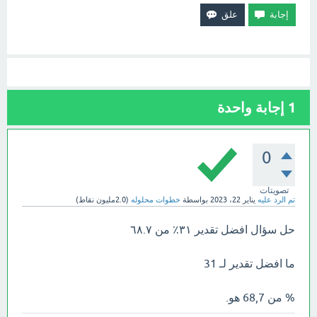
1
إجابة واحدة
0
تصويتات
تم الرد عليه
يناير 22، 2023
بواسطة
خطوات محلوله
(
2.0مليون
نقاط)
حل سؤال افضل تقدير ٣١٪؜ من ٦٨.٧
ما افضل تقدير لـ 31
% من 68,7 هو.