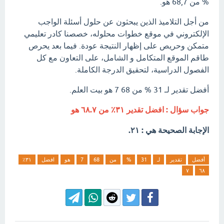
% من 68,7 هو.
من أجل التلاميذ الذين يبحثون عن حلول أسئلة الواجب
الإلكتروني في موقع خطوات محلوله، خصصنا كادر تعليمي
متمكن وحريص على إظهار النتيجة عودة. فيما بعد يحرص
طاقم الموقع المتكامل و الشامل، على التعاون مع كل
الفصول الدراسية، لتحقيق الدرجة الكاملة.
أفضل تقدير لـ 31 % من 68 7 هو بيت العلم.
جواب سؤال : افضل تقدير ٣١٪؜ من ٦٨.٧ هو
الإجابة الصحيحة هي : ٢١.
أفضل
تقدير
لـ
31
%
من
68
7
هو
افضل
٣١٪؜
٧
٦٨