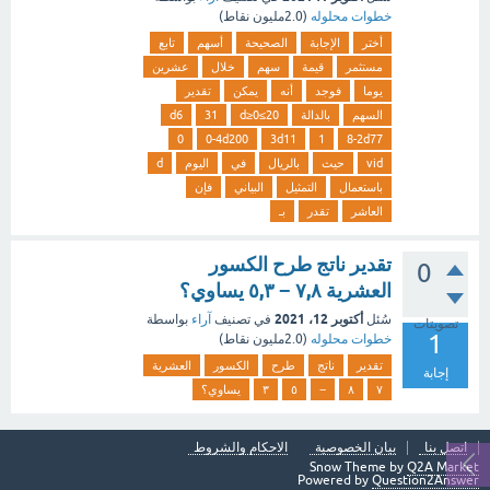
خطوات محلوله
(
2.0مليون
نقاط)
أختر
الإجابة
الصحيحة
أسهم
تابع
مستثمر
قيمة
سهم
خلال
عشرين
يوما
فوجد
أنه
يمكن
تقدير
السهم
بالدالة
20≥d≥0
31
d6
0
0-4d200
3d11
1
8-2d77
vid
حيث
بالريال
في
اليوم
d
باستعمال
التمثيل
البياني
فإن
العاشر
تقدر
بـ
تقدير ناتج طرح الكسور
0
العشرية ٧,٨ − ٥,٣ يساوي؟
أكتوبر 12، 2021
سُئل
في تصنيف
آراء
بواسطة
تصويتات
1
خطوات محلوله
(
2.0مليون
نقاط)
تقدير
ناتج
طرح
الكسور
العشرية
إجابة
٧
٨
−
٥
٣
يساوي؟
اتصل بنا
بيان الخصوصية
الاحكام والشروط
Snow Theme by
Q2A Market
Powered by
Question2Answer