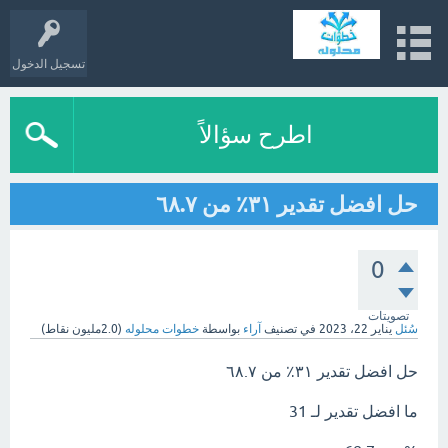
تسجيل الدخول
اطرح سؤالاً
حل افضل تقدير ٣١٪؜ من ٦٨.٧
0
تصويتات
سُئل
يناير 22، 2023
في تصنيف
آراء
بواسطة
خطوات محلوله
(
2.0مليون
نقاط)
حل افضل تقدير ٣١٪؜ من ٦٨.٧
ما افضل تقدير لـ 31