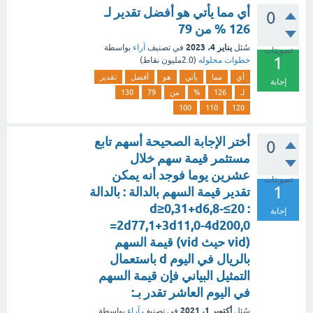
أي مما يأتي هو أفضل تقدير لـ
0
126 % من 79
يناير 4، 2023
سُئل
في تصنيف
آراء
بواسطة
تصويتات
1
خطوات محلوله
(
2.0مليون
نقاط)
أي
مما
يأتي
هو
أفضل
تقدير
إجابة
لـ
126
%
من
79
130
100
110
120
أختر الإجابة الصحيحة أسهم تابع
0
مستثمر قيمة سهم خلال
عشرين يوما فوجد أنه يمكن
تصويتات
1
تقدير قيمة السهم بالدالة : بالدالة
: 20≥d≥0,31+d6,8-
إجابة
2d77,1+3d11,0-4d200,0=
(vid حيث vid) قيمة السهم
بالريال في اليوم d باستعمال
التمثيل البياني فإن قيمة السهم
في اليوم العاشر تقدر بـ:
أكتوبر 1، 2021
سُئل
في تصنيف
آراء
بواسطة