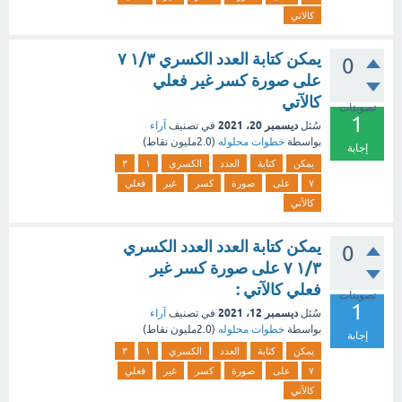
كالاتي
يمكن كتابة العدد الكسري ١/٣ ٧
0
على صورة كسر غير فعلي
كالآتي
تصويتات
1
ديسمبر 20، 2021
سُئل
في تصنيف
آراء
بواسطة
خطوات محلوله
(
2.0مليون
نقاط)
إجابة
يمكن
كتابة
العدد
الكسري
١
٣
٧
على
صورة
كسر
غير
فعلي
كالآتي
يمكن كتابة العدد العدد الكسري
0
١/٣ ٧ على صورة كسر غير
فعلي كالآتي :
تصويتات
1
ديسمبر 12، 2021
سُئل
في تصنيف
آراء
بواسطة
خطوات محلوله
(
2.0مليون
نقاط)
إجابة
يمكن
كتابة
العدد
الكسري
١
٣
٧
على
صورة
كسر
غير
فعلي
كالآتي