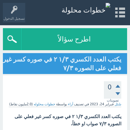
تسجيل الدخول
اطرح سؤالاً
يكتب العدد الكسري ١/٣ ٢ في صوره كسر غير
فعلي على الصوره ٧/٣
0
تصويتات
سُئل
فبراير 24، 2023
في تصنيف
آراء
بواسطة
خطوات محلوله
(
2.0مليون
نقاط)
يكتب العدد الكسري ١/٣ ٢ في صوره كسر غير فعلي على
الصوره ٧/٣ صواب او خطأ،