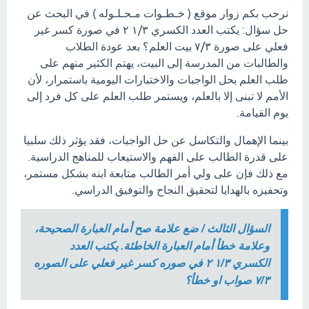
نرحب بكم زوار موقع ( خـطـوات مـحـلـوله ) في البحث عن
حل سؤال: يكتب العدد الكسري ١/٣ ٢ في صورة كسر غير
فعلي على صورة ٧/٣ بيت العلم؟ بعد عودة الطلاب
والطالبات من المدرسة إلى البيت، يهتم الكثير منهم على
طلب العلم بحل الواجبات والاختبارات اليومية باستمرار، لأن
الأمم لا تبنى إلا بالعلم، ويستمر طلب العلم على كل فرد إلى
يوم القيامة.
بينما الإهمال والتكاسل عن حل الواجبات، فقد يؤثر ذلك سلبيا
على قدرة الطالب على الفهم والاستيعاب للمناهج الدراسية.
مع ذلك فإن على ولي أمر الطالب متابعة ابنه بشكل مستمر،
وتحفيزه بالهدايا لتحقيق النجاح والتوفيق الدراسي.
السؤال الثالث / ضع علامة صح أمام العبارة الصحيحة،
وعلامة خطأ أمام العبارة الخاطئة. يكتب العدد
الكسري ١/٣ ٢ في صوره كسر غير فعلي على الصوره
٧/٣ صواب او خطأ؟