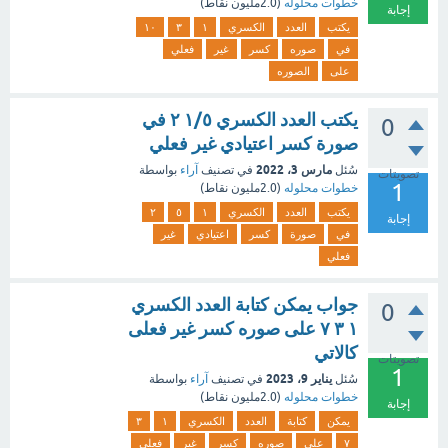
خطوات محلوله
(
2.0مليون
نقاط)
إجابة
يكتب
العدد
الكسري
١
٣
١٠
في
صوره
كسر
غير
فعلي
على
الصوره
يكتب العدد الكسري ١/٥ ٢ في
0
صورة كسر اعتيادي غير فعلي
مارس 3، 2022
سُئل
في تصنيف
آراء
بواسطة
تصويتات
1
خطوات محلوله
(
2.0مليون
نقاط)
يكتب
العدد
الكسري
١
٥
٢
إجابة
في
صورة
كسر
اعتيادي
غير
فعلي
جواب يمكن كتابة العدد الكسري
0
١ ٣ ٧ على صوره كسر غير فعلى
كالاتي
تصويتات
1
يناير 9، 2023
سُئل
في تصنيف
آراء
بواسطة
خطوات محلوله
(
2.0مليون
نقاط)
إجابة
يمكن
كتابة
العدد
الكسري
١
٣
٧
على
صوره
كسر
غير
فعلى