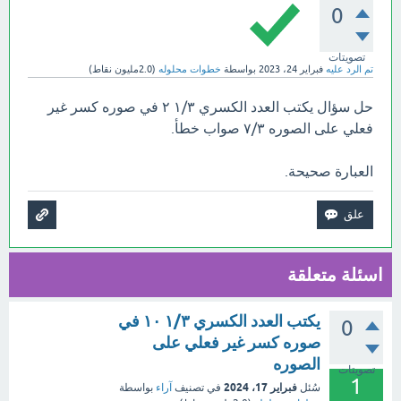
0
تصويتات
تم الرد عليه
فبراير 24، 2023
بواسطة
خطوات محلوله
(
2.0مليون
نقاط)
حل سؤال يكتب العدد الكسري ١/٣ ٢ في صوره كسر غير
فعلي على الصوره ٧/٣ صواب خطأ.
العبارة صحيحة.
اسئلة متعلقة
يكتب العدد الكسري ١/٣ ١٠ في
0
صوره كسر غير فعلي على
الصوره
تصويتات
1
فبراير 17، 2024
سُئل
في تصنيف
آراء
بواسطة