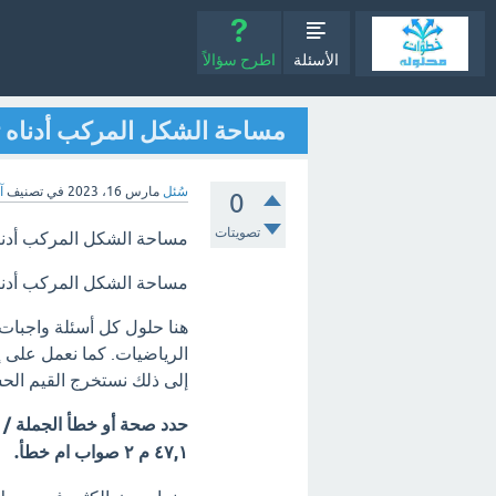
الأسئلة
اطرح سؤالاً
مساحة الشكل المركب أدناه تساوي ٤٧,١ م ٢ ص
سُئل
مارس 16، 2023
في تصنيف
آ
0
تصويتات
مساحة الشكل المركب أدناه تساوي ٤٧,١ م 
مساحة الشكل المركب أدناه تساوي 47,1 م 
هنا حلول كل أسئلة واجبا
الرياضيات. كما نعمل على إ
إلى ذلك نستخرج القيم الحس
٤٧,١ م ٢ صواب ام خطأ.