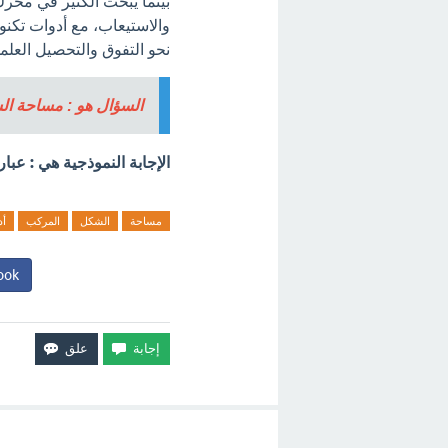
بينما يبحث الكثير في محر
والاستيعاب، مع أدوات تكنول
نحو التفوق والتحصيل العلمي
السؤال هو : مساحة الشكل المركب
الإجابة النموذجية هي : عب
مساحة
الشكل
المركب
أد
ook