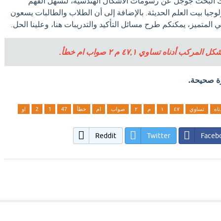
ك البحث جوجل عن رسومات الأشكال الهندسية، لتسهل الفهم
وجيا بيت العلم الحديثة. بالإضافة إلى أن الطلاب والطالبات يسعون
 المتميز، يمكنكم طرح مسائل التأكيد والتدريبات هنا، وعلينا الحل.
 أدناه تساوي ٤٧,١ م ٢ صواب ام خطأ.
ارة صحيحة.
ناه
تساوي
٤٧
١
م
٢
صواب
ام
خطأ
47
1
2
او
Reddit
Twitter
Faceb