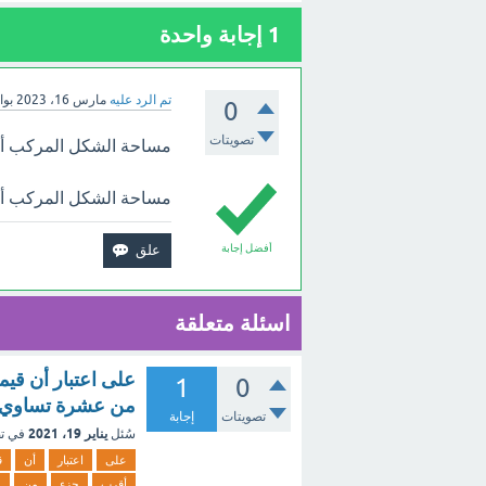
1
إجابة واحدة
تم الرد عليه
مارس 16، 2023
بو
0
تصويتات
مساحة الشكل المركب أدناه تساوي ٤٧,١ 
مساحة الشكل المركب أدناه تساوي 47,1 
أفضل إجابة
اسئلة متعلقة
1
0
من عشرة تساوي 54 1 م 
تصويتات
إجابة
يناير 19، 2021
سُئل
في ت
على
اعتبار
أن
ق
أقرب
جزء
من
ع