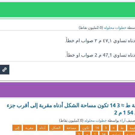
اسطة
خطوات محلوله
(
2.0مليون
نقاط)
م ٢ صواب ام خطأ.
م 2 صواب او خطأ.
على اعتبار أن قيمة ط ≈ 3 14 تكون مساحة الشكل أدناه مقربة إلى أقرب جزء
2
صنيف
آراء
بواسطة
خطوات محلوله
(
2.0مليون
نقاط)
يمة
ط
≈
3
14
تكون
مساحة
الشكل
أدناه
مقربة
إلى
شرة
تساوي
54
1
م
2