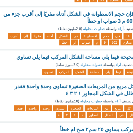
عتبار ط ≈ 3,14 فإن حجم الاسطوانة في الشكل أدناه مقربًا إلى أقرب جزء من
صنيف
آراء
بواسطة
خطوات محلوله
(
2.0مليون
نقاط)
14
فإن
حجم
الاسطوانة
في
الشكل
أدناه
مقربًا
إلى
أقرب
تساوي
602
9
م
صواب
او
خطأ
لصحيحة فيما يلي مساحة الشكل المركب فيما يلي تساوي
تصنيف
آراء
بواسطة
خطوات محلوله
(
2.0مليون
نقاط)
يحة
فيما
يلي
مساحة
الشكل
المركب
تساوي
ل مربع من المربعات الصغيرة تساوي وحدة واحدة فقدر
 في الشكل المجاور ١ ٢ ٣ ٤
 تصنيف
آراء
بواسطة
خطوات محلوله
(
2.0مليون
نقاط)
كل
مربع
من
المربعات
الصغيرة
تساوي
وحدة
واحدة
فقدر
لل
في
الشكل
المجاور
١
٢
٣
٤
ي ٢٥ سم٢ صح ام خطأ