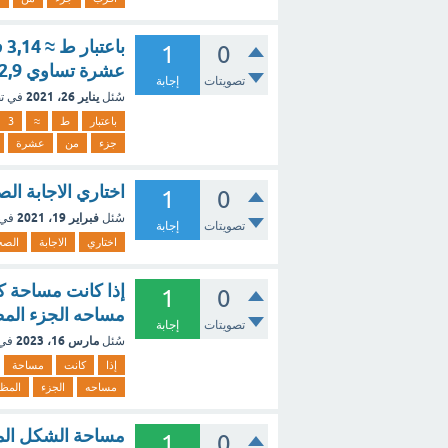
با
1
0
عشرة تساوي 602,9 م 3 صواب او خطأ
تصويتات
إجابة
يناير 26، 2021
سُئل
في ت
باعتبار
ط
≈
3
جزء
من
عشرة
اختاري الاجابة ا
1
0
فبراير 19، 2021
سُئل
في 
تصويتات
إجابة
اختاري
الاجابة
الصح
إذا كانت مساحة ك
1
0
مساحه الجزء المظلل
تصويتات
إجابة
مارس 16، 2023
سُئل
في
إذا
كانت
مساحة
مساحه
الجزء
المظ
مساحة الشكل المركب يساو
1
0