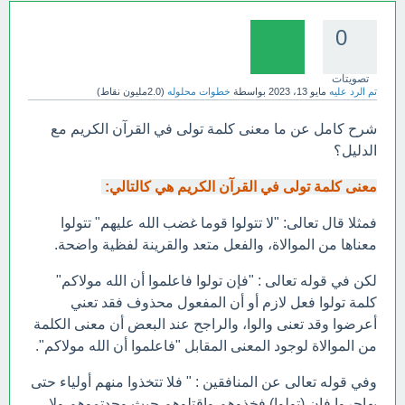
0
تصويتات
تم الرد عليه
مايو 13، 2023
بواسطة
خطوات محلوله
(
2.0مليون
نقاط)
شرح كامل عن ما معنى كلمة تولى في القرآن الكريم مع
الدليل؟
معنى كلمة تولى في القرآن الكريم هي كالتالي:
فمثلا قال تعالى: "لا تتولوا قوما غضب الله عليهم" تتولوا
معناها من الموالاة، والفعل متعد والقرينة لفظية واضحة.
لكن في قوله تعالى : "فإن تولوا فاعلموا أن الله مولاكم"
كلمة تولوا فعل لازم أو أن المفعول محذوف فقد تعني
أعرضوا وقد تعنى والوا، والراجح عند البعض أن معنى الكلمة
من الموالاة لوجود المعنى المقابل "فاعلموا أن الله مولاكم".
وفي قوله تعالى عن المنافقين : " فلا تتخذوا منهم أولياء حتى
يهاجروا فإن (تولوا) فخذوهم واقتلوهم حيث وجدتموهم ولا