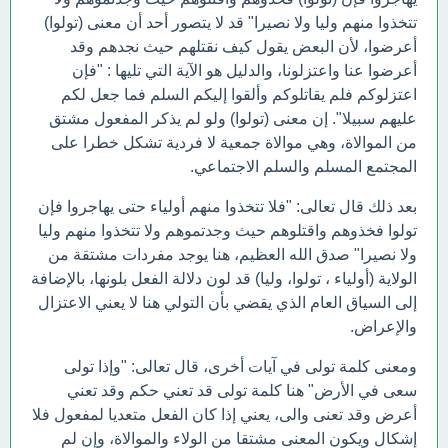
تتخذوا منهم وليا ولا نصيرا" قد لا يتصور أحد أن معنى (تولوا)
أعرضوا، لأن البعض يقول كيف نقتلهم حيث نجدهم وقد
أعرضوا عنا واعتزلونا، والدليل هو الآية التي تليها : "فإن
اعتزلوكم فلم يقاتلوكم وألقوا إليكم السلم فما جعل لكم
عليهم سبيلا". إن معنى (تولوا) ولو لم يذكر المفعول مشتق
من الموالاة، وهي موالاة جمعية لا فردية تشكل خطرا على
المجتمع المسلم والسلم الاجتماعي.
بعد ذلك قال تعالى: "فلا تتخذوا منهم أولياء حتى يهاجروا فإن
تولوا فخذوهم واقتلوهم حيث وجدتموهم ولا تتخذوا منهم وليا
ولا نصيرا" صدق الله العظيم، هنا يوجد مفردات مشتقة من
الولاية (أولياء ، تولوا، وليا) قد لون دلالة الفعل بلونها، بالإضافة
إلى السياق العام الذي يقضي بأن التولي هنا لا يعني الاعتزال
والإعراض.
ومعنى كلمة تولى في آيات أخرى، قال تعالى: "وإذا تولى
سعى في الأرض" هنا كلمة تولى قد تعني حكم وقد تعني
أعرض وقد تعنى والى، يعني إذا كان الفعل متعديا لمفعول فلا
إشكال ويكون المعنى مشتقا من الولاء والموالاة، وإن لم