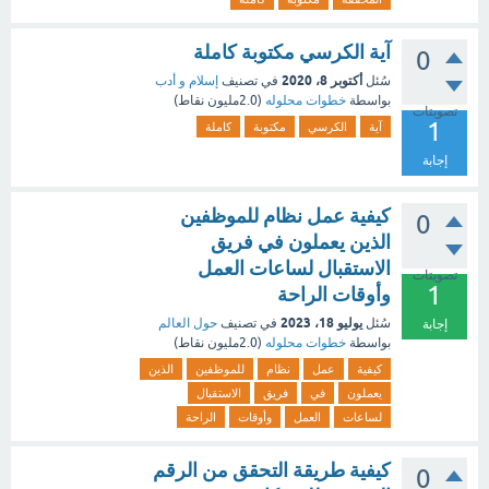
آية الكرسي مكتوبة كاملة
0
أكتوبر 8، 2020
سُئل
في تصنيف
إسلام و أدب
بواسطة
خطوات محلوله
(
2.0مليون
نقاط)
تصويتات
1
آية
الكرسي
مكتوبة
كاملة
إجابة
كيفية عمل نظام للموظفين
0
الذين يعملون في فريق
الاستقبال لساعات العمل
تصويتات
1
وأوقات الراحة
يوليو 18، 2023
سُئل
في تصنيف
حول العالم
إجابة
بواسطة
خطوات محلوله
(
2.0مليون
نقاط)
كيفية
عمل
نظام
للموظفين
الذين
يعملون
في
فريق
الاستقبال
لساعات
العمل
وأوقات
الراحة
كيفية طريقة التحقق من الرقم
0