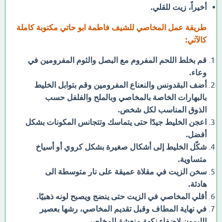
أخيراً، زيت للقلي.
طريقة عمل المخاصي للشيف فاطمة ابو حاتي مكتوبة كاملة
كالآتي:
قم بخلط اللحم المفروم مع البصل والثوم المفرومين في
وعاء.
أضف البقدونس والنعناع المفرومين وقم بتوابل الخليط
بالبهارات الخاصة بالمخاصي وبالملح والفلفل حسب
الذوق المناسب لكل شخص.
اعجن الخليط جيدًا حتى يتماسك وتتجانس المكونات بشكل
أفضل.
شكّل الخليط إلى أشكال صغيرة بشكل كروي أو أسياخ
متساوية.
سخن الزيت في مقلاة عميقة على نار متوسطة الى
هادئة.
أقلي المخاصي في الزيت حتى ينضج ويصبح لونه ذهبيًا.
في نهاية المطاف وقبل تقديم المخاصي، رشها بعصير
الليمون لإضفاء نكهة منعشة للمخاصي.