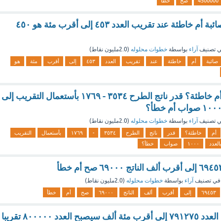
4500000
صح
خطأ
هل العبارة الآتية صائبة أم خاطئة عند تقريب العدد ٤٥٣ إلى أقرب مئة هو ٤٥٠
 تصنيف
آراء
بواسطة
خطوات محلوله
(
2.0مليون
نقاط)
صائبة
أم
خاطئة
عند
تقريب
العدد
٤٥٣
إلى
أقرب
مئة
هو
هل العبارة صائبة أم خاطئة؟ قدر ناتج الطرح ٣٥٣٤ - ١٧٦٩ بأستعمال التقريب إلى
 تصنيف
آراء
بواسطة
خطوات محلوله
(
2.0مليون
نقاط)
أم
خاطئة؟
قدر
ناتج
الطرح
٣٥٣٤
-
١٧٦٩
بأستعمال
التقريب
العدد
١٠٠٠
صواب
خطأ؟
في تصنيف
آراء
بواسطة
خطوات محلوله
(
2.0مليون
نقاط)
٦٩٤٥٣
إلى
أقرب
ألف
الناتج
٦٩٠٠٠
صح
أم
خطأ
جواب: عند تقريب العدد ۷۹۱۲۷٥ إلى أقرب مئة ألف سيصبح العدد ۸۰۰۰۰۰ تقريبا