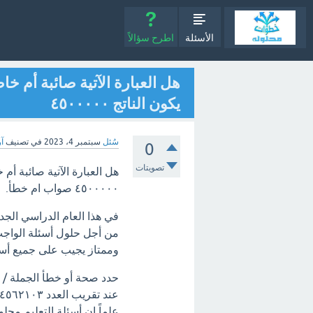
الأسئلة
اطرح سؤالاً
يكون الناتج ٤٥٠٠٠٠٠
سُئل
سبتمبر 4، 2023
في تصنيف
آر
0
تصويتات
٤٥٠٠٠٠٠ صواب ام خطأ.
في هذا العام الدراسي الج
من أجل حلول أسئلة الواج
وممتاز يجيب على جميع أسئل
علماً ان أسئلة التعليم محل