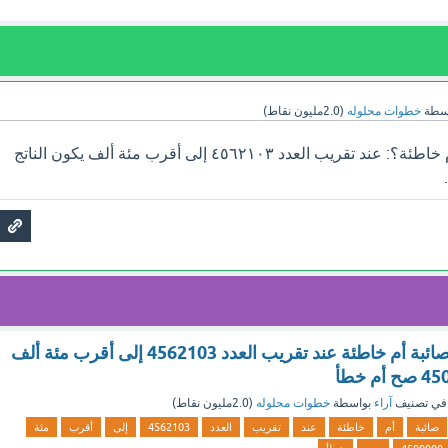
سطة
خطوات محلوله
(
2.0مليون
نقاط)
هل العبارة الآتية صائبة أم خاطئة؟: عند تقريب العدد ٤٥٦٢١٠٣ إلى أقرب مئة ألف يكون الناتج
هل العبارة التالية صائبة أم خاطئة عند تقريب العدد 4562103 إلى أقرب مئة ألف
في تصنيف
آراء
بواسطة
خطوات محلوله
(
2.0مليون
نقاط)
صائبة
أم
خاطئة
عند
تقريب
العدد
4562103
إلى
أقرب
مئة