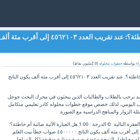
هل العبارة الآتية صائبة أم خاطئة؟: عند تقريب العدد ٤٥٦٢١٠٣ إلى أقرب مئة أ
اء
بواسطة
خطوات محلوله
(
2.0مليون
نقاط)
هل العبارة الآتية صائبة أم خاطئة؟: عند تقريب العدد ٤٥٦٢١٠٣ إلى أقرب مئة ألف يكون الناتج
ديد نرحب بالطلاب والطالبات الذين يبحثون في محرك البحث جوجل
ب اليومي، لذلك خصص موقع خطوات محلوله كادر تعليمي متكامل
ة الزوار والمناهج الدراسية مع الصورة.
حدد صحة أو خطأ الجملة / الفقرة التالية. © الدرجة : 1.00 هل العبارة الآتية صائبة أم خاطئة؟:
عند تقريب العدد ٤٥٦٢١٠٣ إلى أقرب مئة ألف يكون الناتج ٤٥٠٠٠٠٠ صواب خطأ بيت العلم
وله مع إظهار النتيجة وعودة بصورة ممتازة ودقيقة لكل المراحل