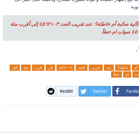
وية.
السؤال هو هل العبارة الآتية صائبة أم خاطئة؟: عند تقريب العدد ٤٥٦٢١٠٣ إلى أقرب مئة
 .
أم
خاطئة؟
عند
تقريب
العدد
٤٥٦٢١٠٣
إلى
أقرب
مئة
ألف
ب
ام
خطأ
Reddit
Twitter
Faceb