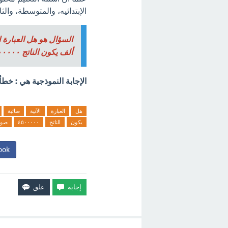
الإبتدائيه، والمتوسطة، والثان
ألف يكون الناتج ٤٥٠٠٠٠٠ صواب ام خطأ.
الإجابة النموذجية هي : خطأ
هل
العبارة
الآتية
صائبة
يكون
الناتج
٤٥٠٠٠٠٠
صوا
ook