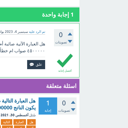
1
إجابة واحدة
تم الرد عليه
سبتمبر 4، 2023
بوا
0
تصويتات
٤٥٠٠٠٠٠ صواب ام خطأ.
أفضل إجابة
اسئلة متعلقة
1
0
يكون الناتج 4500000 صح أم خطأ
تصويتات
إجابة
أغسطس 30، 2021
سُئل
هل
العبارة
التالية