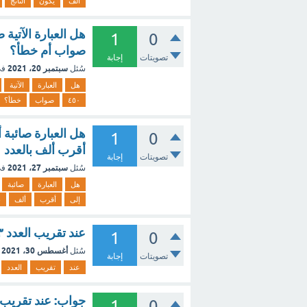
ألف
يكون
الناتج
1
0
صواب أم خطأ؟
تصويتات
إجابة
سبتمبر 20، 2021
سُئل
في
هل
العبارة
الآتية
٤٥٠
صواب
خطأ؟
1
0
أقرب ألف بالعدد ١٠٠٠ صواب أم خطأ؟
تصويتات
إجابة
سبتمبر 27، 2021
سُئل
في
هل
العبارة
صائبة
إلى
أقرب
ألف
ب
عند تقريب العدد ٦٩٤٥٣ إلى أقرب ألف الناتج ٦٩٠٠٠ صح أم خطأ
1
0
أغسطس 30، 2021
سُئل
تصويتات
إجابة
عند
تقريب
العدد
1
0