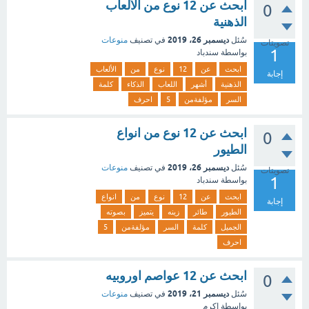
ابحث عن 12 نوع من الألعاب
0
الذهنية
ديسمبر 26، 2019
سُئل
في تصنيف
منوعات
تصويتات
1
بواسطة
سندباد
ابحث
عن
12
نوع
من
الألعاب
إجابة
الذهنية
أشهر
اللعاب
الذكاء
كلمة
السر
مؤلفةمن
5
احرف
ابحث عن 12 نوع من انواع
0
الطيور
ديسمبر 26، 2019
سُئل
في تصنيف
منوعات
تصويتات
1
بواسطة
سندباد
ابحث
عن
12
نوع
من
انواع
إجابة
الطيور
طائر
زينه
يتميز
بصوته
الجميل
كلمة
السر
مؤلفةمن
5
احرف
ابحث عن 12 عواصم اوروبيه
0
ديسمبر 21، 2019
سُئل
في تصنيف
منوعات
بواسطة
اكرم