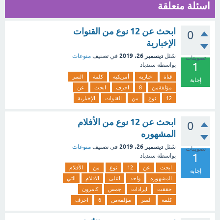
اسئلة متعلقة
ابحث عن 12 نوع من القنوات
0
الإخبارية
ديسمبر 26، 2019
سُئل
في تصنيف
منوعات
تصويتات
1
بواسطة
سندباد
قناة
اخباريه
أمريكيه
كلمة
السر
إجابة
مؤلفةمن
8
احرف
ابحث
عن
12
نوع
من
القنوات
الإخبارية
ابحث عن 12 نوع من الأفلام
0
المشهوره
ديسمبر 26، 2019
سُئل
في تصنيف
منوعات
تصويتات
1
بواسطة
سندباد
ابحث
عن
12
نوع
من
الأفلام
إجابة
المشهوره
واحد
اعلى
الافلام
التي
حققت
ايرادات
جمس
كامرون
كلمة
السر
مؤلفةمن
6
احرف