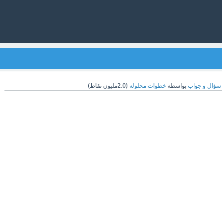
سؤال و جواب
بواسطة
خطوات محلوله
(
2.0مليون
نقاط)