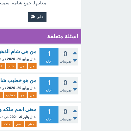
معانيها: جمع شامة. سمي
اسئلة متعلقة
من هي شام الذهبي 
1
0
يوليو 20، 2020
سُئل
في ت
تصويتات
إجابة
من
هي
شام
ال
من هو خطيب شام ا
1
0
يوليو 20، 2020
سُئل
في ت
تصويتات
إجابة
من
هو
خطيب
ش
معنى اسم ملكه و
1
0
يناير 4، 2021
سُئل
في تص
تصويتات
إجابة
معنى
اسم
ملكه