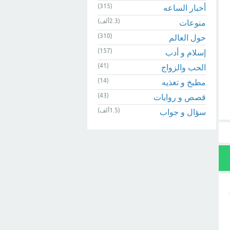
(315)
أخبار الساعه
(2.3ألف)
منوعات
(310)
حول العالم
(157)
إسلام و أدب
(41)
الحب والزواج
(14)
مطبخ و تغذيه
(43)
قصص و روايات
(1.5ألف)
سؤال و جواب