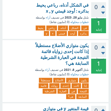
في الشكل أدناه، رباعي يحيط
0
بدائره : أوجد قيمتي x , y
مايو 28، 2023
سُئل
في تصنيف
آراء
بواسطة
تصويتات
1
خطوات محلوله
(
2.0مليون
نقاط)
في
الشكل
أدناه،
رباعي
يحيط
إجابة
بدائره
أوجد
قيمتي
x
y
يكون متوازي الأضلاع مستطيلاً
0
إذا كانت إحدى زواياه قائمة
النتيجة في العبارة الشرطية
تصويتات
1
السابقة هي؟
أكتوبر 8، 2021
سُئل
في تصنيف
آراء
بواسطة
إجابة
خطوات محلوله
(
2.0مليون
نقاط)
يكون
متوازي
الأضلاع
مستطيلاً
إذا
كانت
إحدى
زواياه
قائمة
النتيجة
في
العبارة
الشرطية
السابقة
هي؟
قيمة المتغير y في متوازي
0