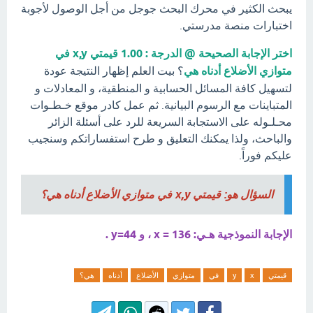
يبحث الكثير في محرك البحث جوجل من أجل الوصول لأجوبة
اختبارات منصة مدرستي.
اختر الإجابة الصحيحة @ الدرجة : 1.00 قيمتي x,y في
متوازي الأضلاع أدناه هي
؟ بيت العلم إظهار النتيجة عودة
لتسهيل كافة المسائل الحسابية و المنطقية، و المعادلات و
المتباينات مع الرسوم البيانية. ثم عمل كادر موقع خـطـوات
محـلـوله على الاستجابة السريعة للرد على أسئلة الزائر
والباحث، ولذا يمكنك التعليق و طرح استفساراتكم وسنجيب
عليكم فوراً.
السؤال هو: قيمتي x,y في متوازي الأضلاع أدناه هي؟
الإجابة النموذجية هـي: x = 136 ، و y=44 .
قيمتي
x
y
في
متوازي
الأضلاع
أدناه
هي؟