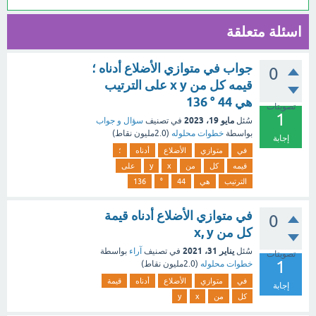
اسئلة متعلقة
جواب في متوازي الأضلاع أدناه ؛
0
قيمه كل من x y على الترتيب
هي 44 ° 136
تصويتات
1
مايو 19، 2023
سُئل
في تصنيف
سؤال و جواب
بواسطة
خطوات محلوله
(
2.0مليون
نقاط)
إجابة
في
متوازي
الأضلاع
أدناه
؛
قيمه
كل
من
x
y
على
الترتيب
هي
44
°
136
في متوازي الأضلاع أدناه قيمة
0
كل من x, y
يناير 31، 2021
سُئل
في تصنيف
آراء
بواسطة
تصويتات
1
خطوات محلوله
(
2.0مليون
نقاط)
في
متوازي
الأضلاع
أدناه
قيمة
إجابة
كل
من
x
y