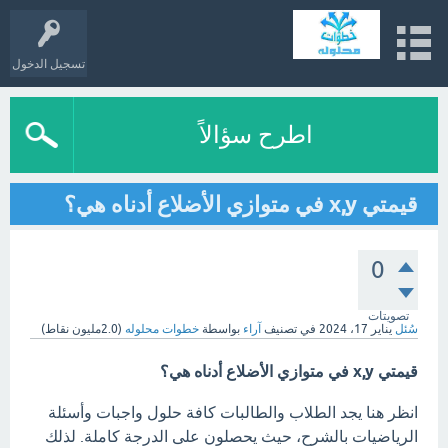
تسجيل الدخول
اطرح سؤالاً
قيمتي x,y في متوازي الأضلاع أدناه هي؟
0
تصويتات
سُئل
يناير 17، 2024
في تصنيف
آراء
بواسطة
خطوات محلوله
(
2.0مليون
نقاط)
قيمتي x,y في متوازي الأضلاع أدناه هي؟
انظر هنا يجد الطلاب والطالبات كافة حلول واجبات وأسئلة
الرياضيات بالشرح، حيث يحصلون على الدرجة كاملة. لذلك