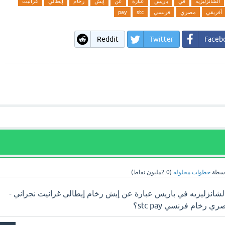
الشانزليزيه
في
باريس
عبارة
عن
إيش
رخام
إيطالي
غرانيت
أفريقي
مصري
فرنسي
stc
pay
Reddit
Twitter
Faceb
اسطة
خطوات محلوله
(
2.0مليون
نقاط)
شانزليزيه في باريس عبارة عن إيش رخام إيطالي غرانيت نجراني -
خام فرنسي stc pay؟