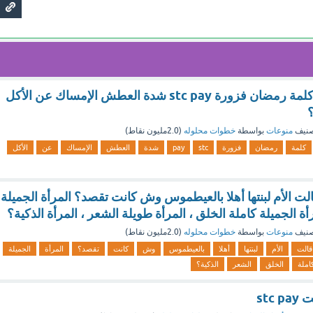
جواب وش معنى كلمة رمضان فزورة stc pay شدة العطش الإمساك عن الأكل
صنيف
منوعات
بواسطة
خطوات محلوله
(
2.0مليون
نقاط)
كلمة
رمضان
فزورة
stc
pay
شدة
العطش
الإمساك
عن
الأكل
رة stc pay قالت الأم لبنتها أهلا بالعيطموس وش كانت تقصد؟ المرأة الجميلة
أة الجميلة كاملة الخلق ، المرأة طويلة الشعر ، المرأة الذكية؟
صنيف
منوعات
بواسطة
خطوات محلوله
(
2.0مليون
نقاط)
قالت
الأم
لبنتها
أهلا
بالعيطموس
وش
كانت
تقصد؟
المرأة
الجميلة
املة
الخلق
الشعر
الذكية؟
stc