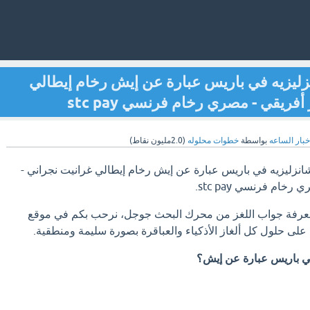
ليزيه في باريس عبارة عن إيش رخام إيطالي
ريقي - مصري رخام فرنسي stc pay
خبار الساعه
بواسطة
خطوات محلوله
(
2.0مليون
نقاط)
نزليزيه في باريس عبارة عن إيش رخام إيطالي غرانيت نجراني -
ام فرنسي stc pay.
معرفة جواب اللغز من محرك البحث جوجل، نرحب بكم في موقع
لى حلول كل ألغاز الأذكياء والعباقرة بصورة سليمة ومنطقية.
في باريس عبارة عن إيش؟