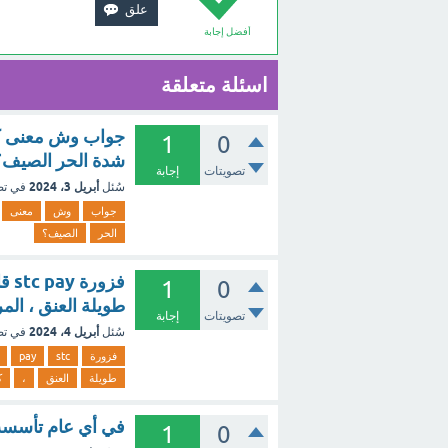
أفضل إجابة
اسئلة متعلقة
1
0
شدة الحر الصيف؟
تصويتات
إجابة
أبريل 3، 2024
سُئل
في ت
جواب
وش
معنى
الحر
الصيف؟
فزو
1
0
طويلة العنق ، المر
تصويتات
إجابة
أبريل 4، 2024
سُئل
في ت
فزورة
stc
pay
طويلة
العنق
،
ك
في أي عام تأسست  pay
1
0