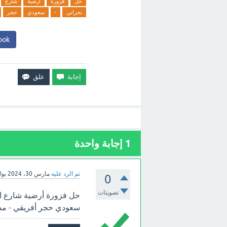
حل
فزورة
أرضية
شارع
نجراني
-
سعودي
حجر
ook
1
إجابة واحدة
تم الرد عليه
مارس 30، 2024
بو
0
تصويتات
حل فزورة أرضية شارع ال
سعودي حجر أفريقي - مصري ر