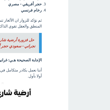
حجر أفريقي - مصري
رخام فرنسي
ثم نؤكد للزوار ان الألغاز 
المنطق والعقل تقوي الذاك
حل فزورة أرضية شارع
نجراني - سعودي حجر أفر
الإجابة الصحيحة هـي: غرا
أننا نعمل بكادر متكامل في ح
أولا بأول.