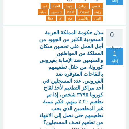
إجابة
خصص
برنامج
جودة
الحياة
في
رؤية
المملكة
2030
لتحسين
حياة
الفرد
والأسرة
صح
ام
خطأ
تبذل حكومة المملكة العربية
0
السعودية الكثير من الجهود من
أجل العمل على تحصين سكان
تصويتات
1
المملكة من المواطنين
والمقيمين ضد الإصابة بفيروس
إجابة
كورونا، من خلال تطعيمهم
باللقاحات المتوفرة ضد
الفيروس. عدد المسجلين في
أحد مراكز التطعيم لأخذ لقاح
كورونا ٣٧٩٥ شخص، إذا تم
تطعيم ٢٠ ٪ منهم، فكم نسبة
غير المطعمين الذي يجب
تطعيمهم حتى نصل إلى الانتهاء
من تطعيم نصف المسجلين؟