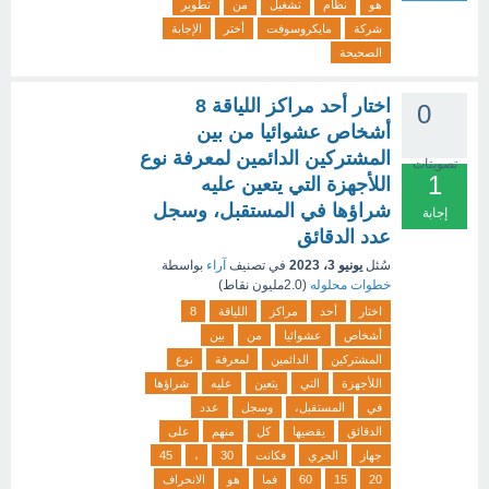
هو
نظام
تشغيل
من
تطوير
شركة
مايكروسوفت
أختر
الإجابة
الصحيحة
اختار أحد مراكز اللياقة 8
0
أشخاص عشوائيا من بين
المشتركين الدائمين لمعرفة نوع
تصويتات
1
اللأجهزة التي يتعين عليه
شراؤها في المستقبل، وسجل
إجابة
عدد الدقائق
سُئل
يونيو 3، 2023
في تصنيف
آراء
بواسطة
خطوات محلوله
(
2.0مليون
نقاط)
اختار
أحد
مراكز
اللياقة
8
أشخاص
عشوائيا
من
بين
المشتركين
الدائمين
لمعرفة
نوع
اللأجهزة
التي
يتعين
عليه
شراؤها
في
المستقبل،
وسجل
عدد
الدقائق
يقضيها
كل
منهم
على
جهاز
الجري
فكانت
30
،
45
20
15
60
فما
هو
الانحراف