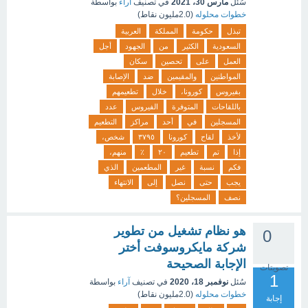
سُئل
مارس 30، 2021
في تصنيف
آراء
بواسطة
خطوات محلوله
(
2.0مليون
نقاط)
تبذل
حكومة
المملكة
العربية
السعودية
الكثير
من
الجهود
أجل
العمل
على
تحصين
سكان
المواطنين
والمقيمين
ضد
الإصابة
بفيروس
كورونا،
خلال
تطعيمهم
باللقاحات
المتوفرة
الفيروس
عدد
المسجلين
في
أحد
مراكز
التطعيم
لأخذ
لقاح
كورونا
٣٧٩٥
شخص،
إذا
تم
تطعيم
٢٠
٪
منهم،
فكم
نسبة
غير
المطعمين
الذي
يجب
حتى
نصل
إلى
الانتهاء
نصف
المسجلين؟
هو نظام تشغيل من تطوير
0
شركة مايكروسوفت أختر
الإجابة الصحيحة
تصويتات
1
سُئل
نوفمبر 18، 2020
في تصنيف
آراء
بواسطة
خطوات محلوله
(
2.0مليون
نقاط)
إجابة