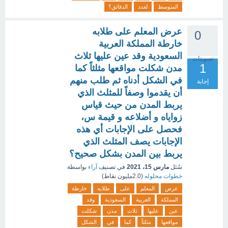
المتوسط
لعدد
الدقائق؟
عرض المعلم على طلابه
0
خارطة المملكة العربية
السعودية وقد عين عليها ثلاث
تصويتات
1
مدن شكلت مواقعها مثلثاً كما
في الشكل أدناه ثم طلب منهم
إجابة
أن يقدموا وصفاً للمثلث الذي
يربط المدن من حيث قياس
زواياه و أضلاعه و قيمة س،
فحصل على الإجابات أي هذه
الإجابات يصف المثلث الذي
يربط بين المدن بشكل صحيح؟
سُئل
مارس 15، 2021
في تصنيف
آراء
بواسطة
خطوات محلوله
(
2.0مليون
نقاط)
عرض
المعلم
على
طلابه
خارطة
المملكة
العربية
السعودية
وقد
عين
عليها
ثلاث
مدن
شكلت
مواقعها
مثلثاً
كما
في
الشكل