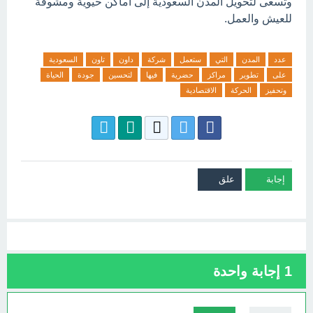
وتسعى لتحويل المدن السعودية إلى أماكن حيوية ومشوقة
للعيش والعمل.
عدد
المدن
التي
ستعمل
شركة
داون
تاون
السعودية
على
تطوير
مراكز
حضرية
فيها
لتحسين
جودة
الحياة
وتحفيز
الحركة
الاقتصادية
1
إجابة واحدة