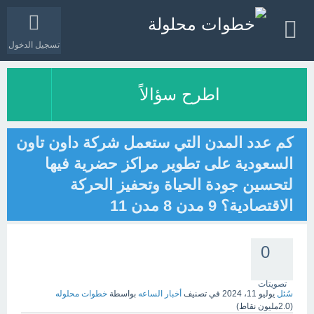
تسجيل الدخول
اطرح سؤالاً
كم عدد المدن التي ستعمل شركة داون تاون
السعودية على تطوير مراكز حضرية فيها
لتحسين جودة الحياة وتحفيز الحركة
الاقتصادية؟ 9 مدن 8 مدن 11
0
تصويتات
سُئل
يوليو 11، 2024
في تصنيف
أخبار الساعه
بواسطة
خطوات محلوله
(
2.0مليون
نقاط)