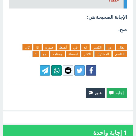
الإجابة الصحيحة هي:
صح.
يقال
عن
الكسر
انة
في
أبسط
صورة
اذا
كان
القاسم
المشترك
الاكبر
لبسطة
ومقامه
هو
1
1
إجابة واحدة