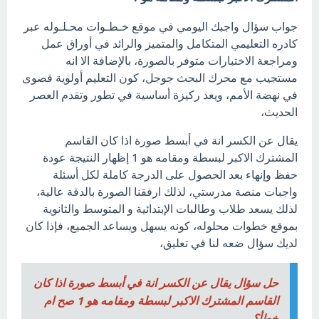
جواب سؤال واجبك اليومي في موقع خـطـوات محـلـوله عبر
كادره التعليمي المتكامل والمتميز والرائد في أوراق عمل
ومراجعة الاختبارات متوفر بالصورة، بالإضافة الا انه
مستجيب مع محرك البحث جوجل، كون التعليم أولوية قصوى
في نهضة الأمم، ويعد ركيزة أساسية في تطور وتقدم العصر
الحديث،
يقال عن الكسر انة في أبسط صورة اذا كان القاسم
المشترك الاكبر لبسطة ومقامه هو 1 إظهار النتيجة عودة
حفظ وإنهاء بعد الحصول على الدرجة كاملة لكل أسئلة
واجبات منصة مدرستي، لذلك ارفقنا الصورة بالدقة عالية،
لذلك يسعد طلاب وطالبات الإبتدائية و المتوسط والثانوية
بموقع خطوات محلوله، كونه يسهل ويساعد الجميع، فإذا كان
لديك سؤال ضعه لنا في تعليق،
حل سؤال يقال عن الكسر انة في أبسط صورة اذا كان
القاسم المشترك الاكبر لبسطة ومقامه هو 1 صح ام
خطأ؟