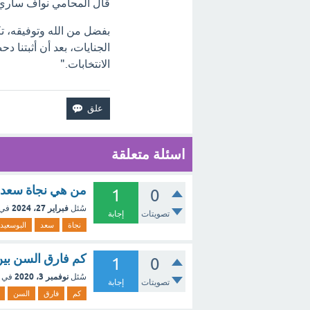
قال المحامي نواف ساري، 
بفضل من الله وتوفيقه، تك
الجنايات، بعد أن أثبتنا دح
الانتخابات."
اسئلة متعلقة
من هي نجاة سعد الب
1
0
فبراير 27، 2024
سُئل
في 
تصويتات
إجابة
نجاة
سعد
البوسعيدي
كم فارق السن بين
1
0
نوفمبر 3، 2020
سُئل
في 
تصويتات
إجابة
كم
فارق
السن