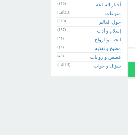
(315)
أخبار الساعه
(2.3ألف)
منوعات
(310)
حول العالم
(157)
إسلام و أدب
(41)
الحب والزواج
(14)
مطبخ و تغذيه
(43)
قصص و روايات
(1.5ألف)
سؤال و جواب