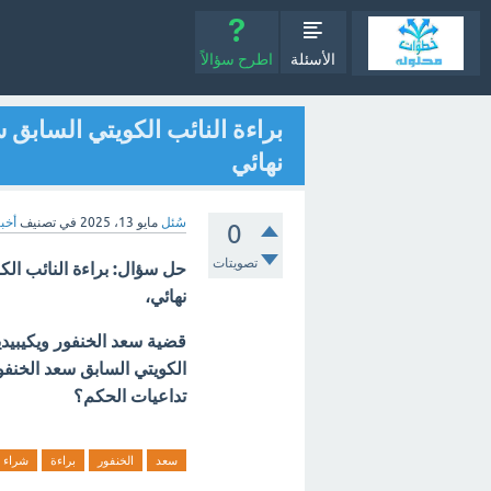
الأسئلة
اطرح سؤالاً
براءة النائب الكويتي السابق
نهائي
سُئل
مايو 13، 2025
في تصنيف
أخب
0
تصويتات
حل سؤال: براءة النائب ال
نهائي،
قضية سعد الخنفور ويكيبيديا
الكويتي السابق سعد الخنفو
تداعيات الحكم؟
سعد
الخنفور
براءة
شراء