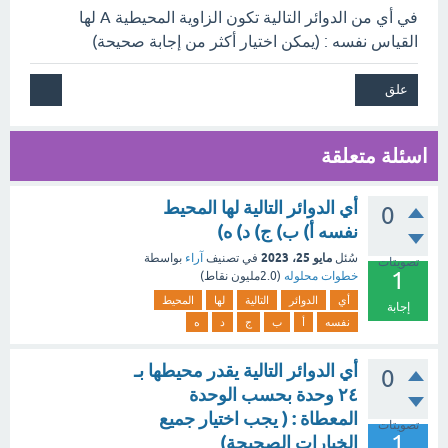
في أي من الدوائر التالية تكون الزاوية المحيطية A لها
القياس نفسه : (يمكن اختيار أكثر من إجابة صحيحة)
اسئلة متعلقة
أي الدوائر التالية لها المحيط
0
نفسه أ) ب) ج) د) ه)
مايو 25، 2023
سُئل
في تصنيف
آراء
بواسطة
تصويتات
1
خطوات محلوله
(
2.0مليون
نقاط)
أي
الدوائر
التالية
لها
المحيط
إجابة
نفسه
أ
ب
ج
د
ه
أي الدوائر التالية يقدر محيطها بـ
0
٢٤ وحدة بحسب الوحدة
المعطاة : ( يجب اختيار جميع
تصويتات
1
الخيارات الصحيحة)