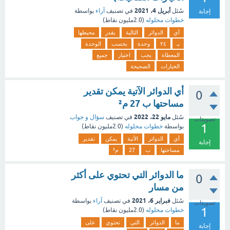
أبريل 4، 2021
سُئل
في تصنيف
آراء
بواسطة
إجابة
خطوات محلوله
(
2.0مليون
نقاط)
أي
الدوائر
التالية
يقدر
محيطها
بـ
٢٤
وحدة
بحسب
الوحدة
المعطاة
يجب
اختيار
جميع
الخيارات
الصحيحة
أي الدوائر الآتية يمكن تقدير
0
مساحتها ب 27 م²
مايو 22، 2022
سُئل
في تصنيف
سؤال و جواب
تصويتات
1
بواسطة
خطوات محلوله
(
2.0مليون
نقاط)
أي
الدوائر
الآتية
يمكن
تقدير
إجابة
مساحتها
ب
27
م²
ما الدوائر التي تحتوي على أكثر
0
من مسار
فبراير 6، 2021
سُئل
في تصنيف
آراء
بواسطة
تصويتات
1
خطوات محلوله
(
2.0مليون
نقاط)
ما
الدوائر
التي
تحتوي
على
إجابة