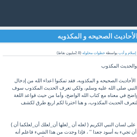
الأحاديث الصحيحه و المكذوبه
إسلام و أدب
بواسطة
خطوات محلوله
(
2.0مليون
نقاط)
والحديث المكذوب
لأحاديث الصحيحه و المكذوبه، فقد تمكنوا اعداء الله من إدخال
 النبي صلى الله عليه وسلم، ولكي تعرف الحديث المكذوب سوف
اضح في معناه مع كتاب الله الواضح، وأما من حيث قواعد اللغة
لتعرف الحديث المكذوب، و هنا اخترنا لكم اربع طرق لكشف
على لسان النبي الكريم ( لعله أن _لعلها أن_لعلك أن_لعلكما أن )
 أن تجيء به أسود جعدا '' ، فإذا وجدت من هذا الشيء فاعلم أنه