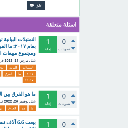
اسئلة متعلقة
1
0
تصويتات
إجابة
ومجموع مبيعات الشركتين ٢ و 
مارس 21، 2023
سُئل
في
التمثيلات
البيانية
تو
۲۰۱۷
ما
الفرق
٢٠١٧؟
ما هو الفرق بين ال
1
0
نوفمبر 26، 2022
سُئل
في
تصويتات
إجابة
ما
هو
الفرق
بي
1
0