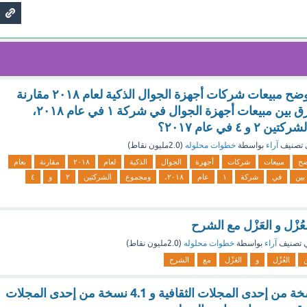
التمثيلات البيانية توضح مبيعات شركات أجهزة الجوال الذكية لعام ۲۰۱۸ مقارنة
بعام ۲۰۱۷: ما الفرق بين مبيعات أجهزة الجوال في شركة ١ في عام ۲۰۱۸،
٤ في عام ٢٠١٧؟
 تصنيف
آراء
بواسطة
خطوات محلوله
(
2.0مليون
نقاط)
ضح
مبيعات
شركات
أجهزة
الجوال
الذكية
لعام
۲۰۱۸
مقارنة
بعام
بين
في
شركة
١
عام
۲۰۱۸،
ومجموع
الشركتين
٢
و
٤
عُزْل و العَزْل مع الشرح
 تصنيف
آراء
بواسطة
خطوات محلوله
(
2.0مليون
نقاط)
ن
العُزْل
و
العَزْل
مع
الشرح
بيعت 6.6 آلاف نسخة من إحدى المجلات الثقافية و 4.1 نسخة من إحدى المجلات