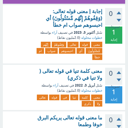
إجابة | معنى قوله تعالى:
0
(وَقِفُوهُمْ إِنَّهُم مَّسْئُولُونَ) أي
احبسوهم صواب ام خطأ
تصويتات
1
أكتوبر 3، 2023
سُئل
في تصنيف
آراء
بواسطة
خطوات محلوله
(
2.0مليون
نقاط)
إجابة
معنى
قوله
تعالى
وَقِفُوهُمْ
إِنَّهُم
مَّسْئُولُونَ
أي
احبسوهم
صواب
ام
خطأ
معنى كلمة تنيا في قوله تعالى (
0
ولا تنيا في ذكري)
أبريل 3، 2022
سُئل
في تصنيف
آراء
بواسطة
تصويتات
1
خطوات محلوله
(
2.0مليون
نقاط)
معنى
كلمة
تنيا
في
قوله
تعالى
إجابة
ولا
ذكري
ما معنى قوله تعالى يريكم البرق
0
خوفا وطمعا