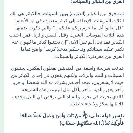
الفرق بين الكبائر والسيئات:
ثمة فرق بين الكبائر (الذنوب) وبين السيئات، فالكبائر هي تلك
الثلاث الموبقات بالإضافة إلى كبائر معدودة في آية الأنعام:
"قل تعالوا أتل ما حرم ربكم عليكم.. " والتي ذكرت ضمنها
هذه الثلاث الموبقات: الشرك وقتل النفس والزنا، فمن اجتنب
الكبائر فقد نجا، ألم تقرأ الآية: "إن تجتنبوا كبائر ما تُنهون عنه
نكفر عنكم سيئاتكم وندخلكم مدخلا كريما" واضح تماما
الفرق بين مفردتي: الكبائر والسيئات.
قد نجد شريحة واسعة من المتدينين يفعلون العكس، يجتنبون
السيئات واللمم والزلات ولكنهم يقعون في إحدى الكبائر من
حيث لا يشعرون، فنجد أحدهم يشرك مع الله شخصا أو حزبا.
وآخر يعق والديه، وآخر يأكل مال اليتيم، وهذه الشريحة
كالذي يحرث في بحر، أو الفتاة التي ترقص في الليل وحدها،
فلا نالها شكرٌ ولا جاء خاطبُ.
تفسير قوله تعالى: (إِلَّا مَنْ تَابَ وَآمَنَ وَعَمِلَ عَمَلًا صَالِحًا
فَأُولَئِكَ يُبَدِّلُ الله سَيِّئَاتِهِمْ حَسَنَاتٍ)