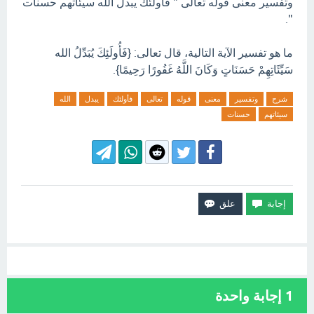
وتفسير معنى قوله تعالى " فأولئك يبدل الله سيئاتهم حسنات
".
ما هو تفسير الآية التالية، قال تعالى: {فَأُولَئِكَ يُبَدِّلُ الله
سَيِّئَاتِهِمْ حَسَنَاتٍ وَكَانَ اللَّهُ غَفُورًا رَحِيمًا}.
شرح
وتفسير
معنى
قوله
تعالى
فأولئك
يبدل
الله
سيئاتهم
حسنات
1
إجابة واحدة