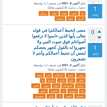
أكتوبر 6، 2021
سُئل
في تصنيف
آراء
بواسطة
تصويتات
1
خطوات محلوله
(
2.0مليون
نقاط)
ما
معنى
قوله
تعالى
يريكم
إجابة
البرق
خوفا
وطمعا
معنى (تحبط أعمالكم) في قوله
0
تعالى يأيها الذين ءامنوا لا ترفعوا
أصواتكم فوق صوت النبي ولا
تصويتات
1
تجهروا له بالقول كجهر بعضكم
لبعض أن تحبط أعمالكم وأنتم لا
إجابة
تشعرون
أكتوبر 2، 2021
سُئل
في تصنيف
آراء
بواسطة
خطوات محلوله
(
2.0مليون
نقاط)
معنى
تحبط
أعمالكم
في
قوله
تعالى
يأيها
الذين
ءامنوا
لا
ترفعوا
أصواتكم
فوق
صوت
النبي
ولا
تجهروا
له
بالقول
كجهر
بعضكم
لبعض
أن
وأنتم
تشعرون