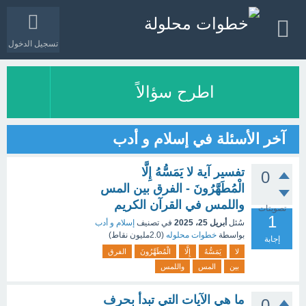
تسجيل الدخول
اطرح سؤالاً
آخر الأسئلة في إسلام و أدب
تفسير آية لا يَمَسُّهُ إِلَّا
0
الْمُطَهَّرُونَ - الفرق بين المس
واللمس في القرآن الكريم
تصويتات
1
سُئل
أبريل 25، 2025
في تصنيف
إسلام و أدب
بواسطة
خطوات محلوله
(
2.0مليون
نقاط)
إجابة
لا
يَمَسُّهُ
إِلَّا
الْمُطَهَّرُونَ
الفرق
بين
المس
واللمس
ما هي الآيات التي تبدأ بحرف
0