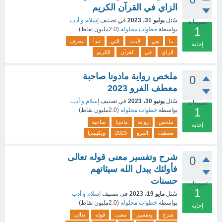
الزاي في القرآن الكريم
سُئل
يوليو 31، 2023
في تصنيف
إسلام و أدب
تصويتات
1
بواسطة
خطوات محلوله
(
2.0مليون
نقاط)
ما
هي
الآيات
التي
تبدأ
بحرف
إجابة
الزاي
في
القرآن
الكريم
ملخص رواية مادونا صاحبة
0
معطف الفرو 2023
سُئل
يونيو 30، 2023
في تصنيف
إسلام و أدب
تصويتات
1
بواسطة
خطوات محلوله
(
2.0مليون
نقاط)
ملخص
رواية
مادونا
صاحبة
إجابة
معطف
الفرو
2023
ويكيبيديا
شرح وتفسير معنى قوله تعالى
0
فأولئك يبدل الله سيئاتهم
حسنات
تصويتات
1
سُئل
مايو 19، 2023
في تصنيف
إسلام و أدب
بواسطة
خطوات محلوله
(
2.0مليون
نقاط)
إجابة
شرح
وتفسير
معنى
قوله
تعالى